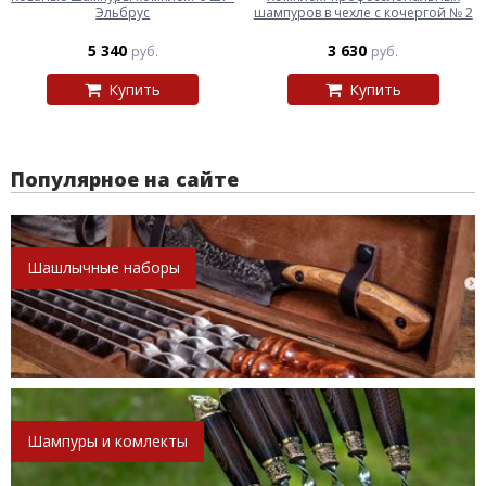
Эльбрус
шампуров в чехле с кочергой № 2
5 340
3 630
руб.
руб.
Купить
Купить
Популярное на сайте
Шашлычные наборы
Шампуры и комлекты