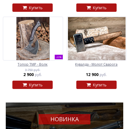
Купить
Купить
-23%
Топор ТМР - Волк
Кувалда - Молот Сварога
3 750 руб.
2 900
12 900
руб.
руб.
Купить
Купить
НОВИНКА