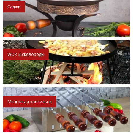
Саджи
WOK и сковороды
Мангалы и коптильни