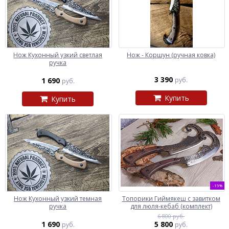
Нож Кухонный узкий светлая
Нож - Коршун (ручная ковка)
ручка
3 390
1 690
руб.
руб.
Купить
Купить
-15%
Нож Кухонный узкий темная
Топорики Гиймякеш с завитком
ручка
для люля-кебаб (комплект)
6 800 руб.
1 690
5 800
руб.
руб.