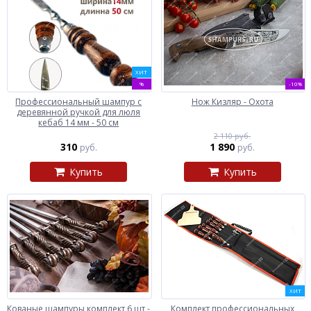
ХИТ
%
-10%
Профессиональный шампур с
Нож Кизляр - Охота
деревянной ручкой для люля
кебаб 14 мм - 50 см
2 110 руб.
310
1 890
руб.
руб.
Купить
Купить
ХИТ
Кованые шампуры комплект 6 шт -
Комплект профессиональных