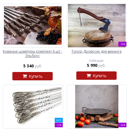
-18%
Кованые шампуры комплект 6 шт -
Топор Дровосек для викинга
Эльбрус
7 290 руб.
5 990
5 340
руб.
руб.
Купить
Купить
ХИТ
-19%
-46%