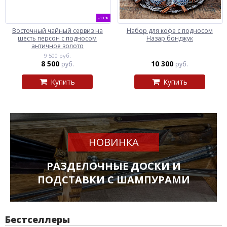
-11%
Восточный чайный сервиз на
Набор для кофе с подносом
шесть персон с подносом
Назар бонджук
античное золото
9 500 руб.
8 500
10 300
руб.
руб.
Купить
Купить
НОВИНКА
РАЗДЕЛОЧНЫЕ ДОСКИ И
ПОДСТАВКИ С ШАМПУРАМИ
Бестселлеры