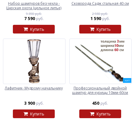
Набор шампуров без чехла -
Сковорода Садж стальная 40 см
Царская охота (цельное литье)
9 390 руб.
2 930 руб.
7 590
1 590
руб.
руб.
Купить
Купить
ХИТ
Лафитник- Мудрому начальнику
Профессиональный двойной
шампур для курицы 10мм-60см
3 900
450
руб.
руб.
Купить
Купить