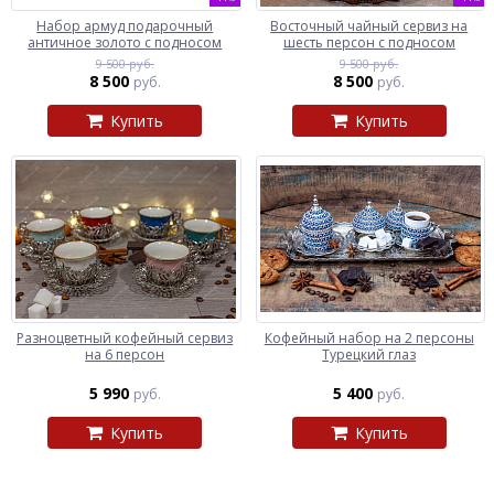
Набор армуд подарочный
Восточный чайный сервиз на
античное золото с подносом
шесть персон с подносом
9 500 руб.
9 500 руб.
8 500
8 500
руб.
руб.
Купить
Купить
Разноцветный кофейный сервиз
Кофейный набор на 2 персоны
на 6 персон
Турецкий глаз
5 990
5 400
руб.
руб.
Купить
Купить