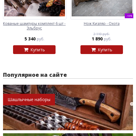
-10%
Кованые шампуры комплект 6 шт -
Нож Кизляр - Охота
Эльбрус
2 110 руб.
5 340
1 890
руб.
руб.
Купить
Купить
Популярное на сайте
Шашлычные наборы