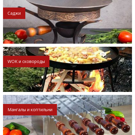
Саджи
WOK и сковороды
Мангалы и коптильни