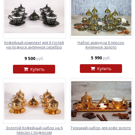
Кофейный комплект для 6 гостей
Набор армуд на 6 персон
на подносе античное серебро
Античное золото
5 990
9 500
руб.
руб.
Купить
Купить
Золотой Кофейный набор на 6
Турецкий набор для кофе золото
персон с подносом