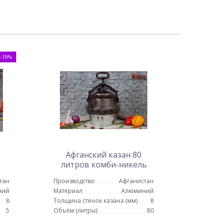
-19%
Афганский казан 80
литров комби-никель
тан
Производство
Афганистан
ний
Материал
Алюминий
8
Толщина стенок казана (мм)
8
5
Объём (литры)
80