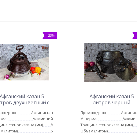
-23%
Афганский казан 5
Афганский казан 5
тров двухцветный с
литров черный
ручками
зводство
Афганистан
Производство
Афганис
риал
Алюминий
Материал
Алюми
ина стенок казана (мм)
8
Толщина стенок казана (мм)
м (литры)
5
Объём (литры)