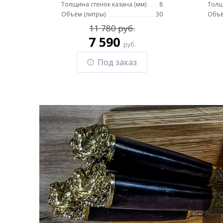
Толщина стенок казана (мм)
8
Толщ
Объём (литры)
30
Объё
11 780 руб.
7 590
руб.
Под заказ