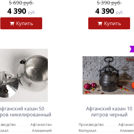
5 690 руб.
5 390 руб.
4 390
4 390
руб.
руб.
Купить
Купить
Афганский казан 50
Афганский казан 10
ров никелированный
литров черный
зводство
Афганистан
Производство
Афганис
риал
Алюминий
Материал
Алюми