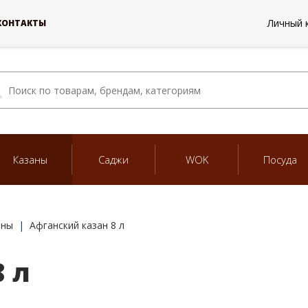
Личный 
КОНТАКТЫ
Казаны
Саджи
WOK
Посуда
аны
Афганский казан 8 л
8 л