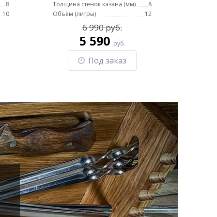
8
Толщина стенок казана (мм)
8
10
Объём (литры)
12
6 990 руб.
5 590
руб.
Под заказ