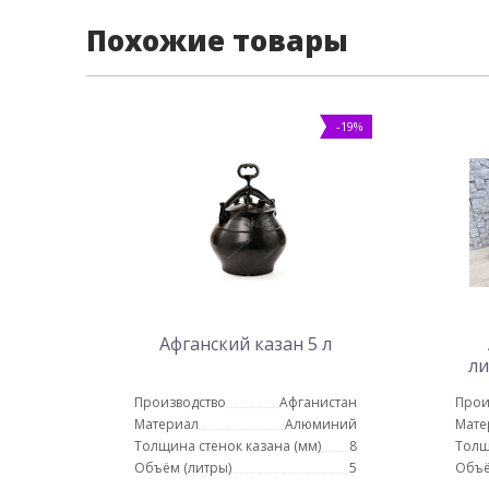
Похожие товары
-19%
Афганский казан 5 л
ли
Производство
Афганистан
Прои
Материал
Алюминий
Мате
Толщина стенок казана (мм)
8
Толщ
Объём (литры)
5
Объё