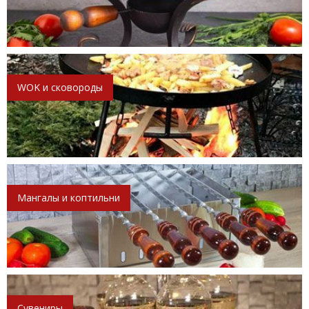
WOK и сковороды
Мангалы и коптильни
Сувениры