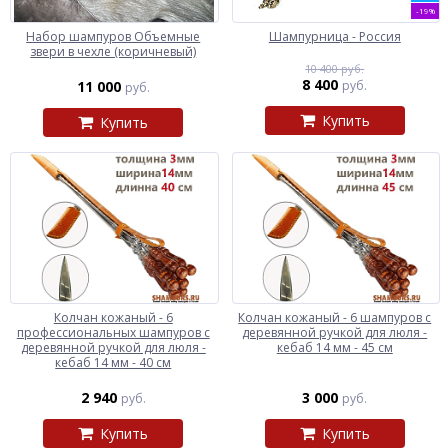
-19%
Набор шампуров Объемные
Шампурница - Россия
звери в чехле (коричневый)
10 400 руб.
8 400
11 000
руб.
руб.
Купить
Купить
Колчан кожаный - 6
Колчан кожаный - 6 шампуров с
профессиональных шампуров с
деревянной ручкой для люля -
деревянной ручкой для люля -
кебаб 14 мм - 45 см
кебаб 14 мм - 40 см
2 940
3 000
руб.
руб.
Купить
Купить