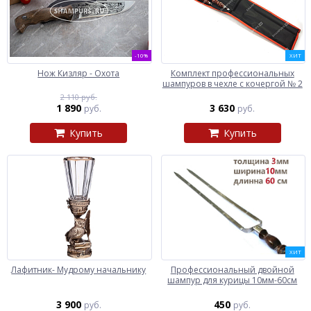
-10%
ХИТ
Нож Кизляр - Охота
Комплект профессиональных
шампуров в чехле с кочергой № 2
2 110 руб.
1 890
3 630
руб.
руб.
Купить
Купить
ХИТ
Лафитник- Мудрому начальнику
Профессиональный двойной
шампур для курицы 10мм-60см
3 900
450
руб.
руб.