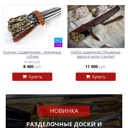
ХИТ
-19%
Колчан с Шампурами - Земляные
Набор шампуров Объемные
собаки
звери в чехле (сандал)
10 400 руб.
8 400
11 000
руб.
руб.
Купить
Купить
НОВИНКА
РАЗДЕЛОЧНЫЕ ДОСКИ И