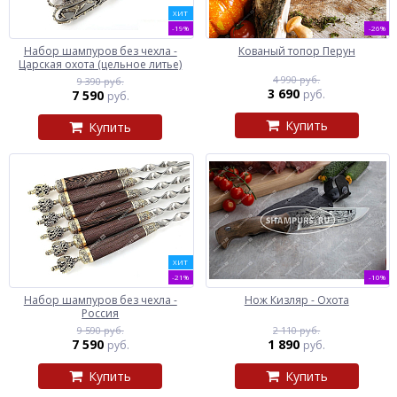
ХИТ
-19%
-26%
Набор шампуров без чехла -
Кованый топор Перун
Царская охота (цельное литье)
4 990 руб.
9 390 руб.
3 690
7 590
руб.
руб.
Купить
Купить
ХИТ
-21%
-10%
Набор шампуров без чехла -
Нож Кизляр - Охота
Россия
9 590 руб.
2 110 руб.
7 590
1 890
руб.
руб.
Купить
Купить