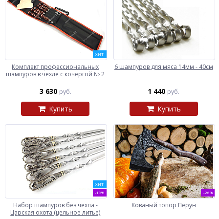
ХИТ
Комплект профессиональных
6 шампуров для мяса 14мм - 40см
шампуров в чехле с кочергой № 2
3 630
1 440
руб.
руб.
Купить
Купить
ХИТ
-19%
-26%
Набор шампуров без чехла -
Кованый топор Перун
Царская охота (цельное литье)