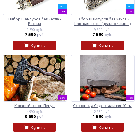
ХИТ
ХИТ
-21%
-19%
Набор шампуров без чехла -
Набор шампуров без чехла -
Россия
Царская охота (цельное литье)
9 590 руб.
9 390 руб.
7 590
7 590
руб.
руб.
Купить
Купить
-26%
-46%
Кованый топор Перун
Сковорода Садж стальная 40 см
4 990 руб.
2 930 руб.
3 690
1 590
руб.
руб.
Купить
Купить