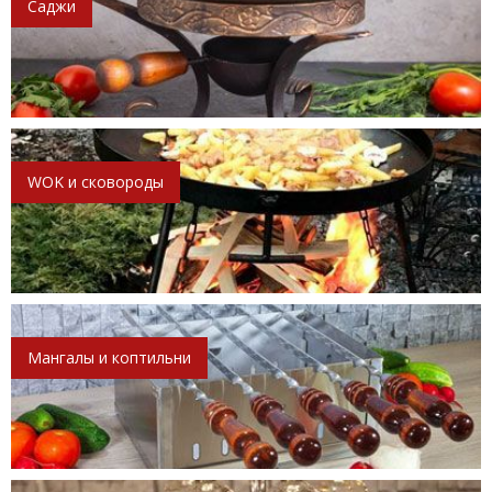
Саджи
WOK и сковороды
Мангалы и коптильни