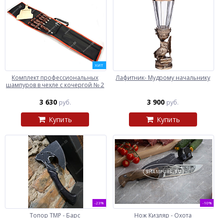
ХИТ
Комплект профессиональных
Лафитник- Мудрому начальнику
шампуров в чехле с кочергой № 2
3 630
3 900
руб.
руб.
Купить
Купить
-23%
-10%
Топор ТМР - Барс
Нож Кизляр - Охота