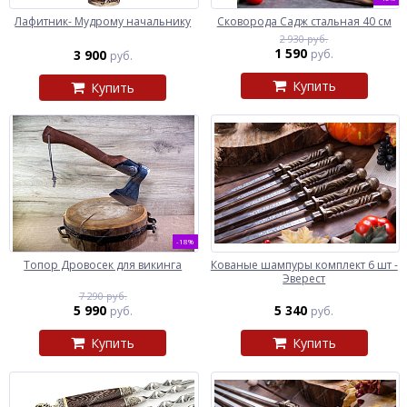
Лафитник- Мудрому начальнику
Сковорода Садж стальная 40 см
2 930 руб.
1 590
3 900
руб.
руб.
Купить
Купить
-18%
Топор Дровосек для викинга
Кованые шампуры комплект 6 шт -
Эверест
7 290 руб.
5 990
5 340
руб.
руб.
Купить
Купить