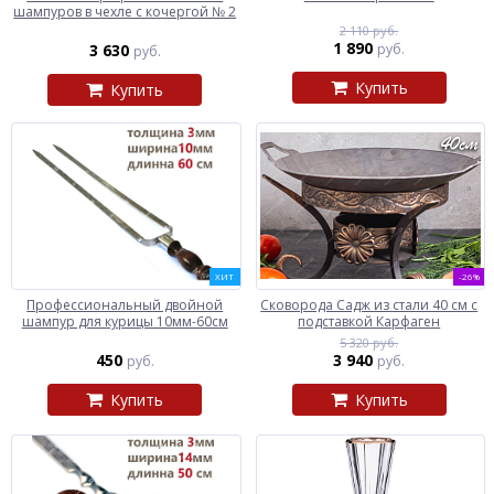
шампуров в чехле с кочергой № 2
2 110 руб.
1 890
3 630
руб.
руб.
Купить
Купить
ХИТ
-26%
Профессиональный двойной
Сковорода Садж из стали 40 см с
шампур для курицы 10мм-60см
подставкой Карфаген
5 320 руб.
450
3 940
руб.
руб.
Купить
Купить