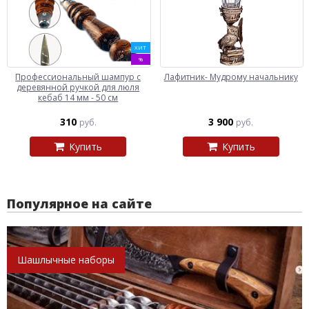
ХИТ
%
Профессиональный шампур с
Лафитник- Мудрому начальнику
деревянной ручкой для люля
кебаб 14 мм - 50 см
310
3 900
руб.
руб.
Купить
Купить
Популярное на сайте
Шашлычные наборы