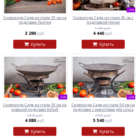
-18%
Сковорода Садж из стали 35 см на
Сковорода Садж из стали 45 см с
подставке Протея
подставкой Непал
5 440 руб.
3 280
4 440
руб.
руб.
Купить
Купить
-16%
-22%
Сковорода Садж из стали 35 см на
Сковорода Садж из стали 50 см на
кованой подставке Кебаб
подставке с емкостями для соуса
4 870 руб.
7 090 руб.
4 080
5 540
руб.
руб.
Купить
Купить