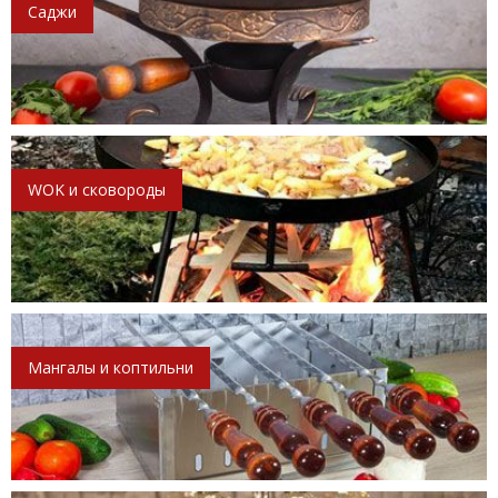
Саджи
WOK и сковороды
Мангалы и коптильни