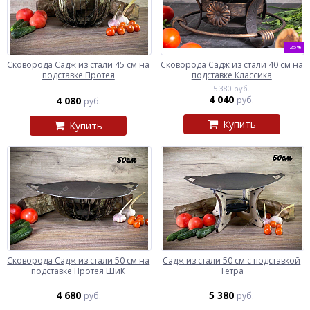
-25%
Сковорода Садж из стали 45 см на
Сковорода Садж из стали 40 см на
подставке Протея
подставке Классика
5 380 руб.
4 040
4 080
руб.
руб.
Купить
Купить
Сковорода Садж из стали 50 см на
Садж из стали 50 см с подставкой
подставке Протея ШиК
Тетра
4 680
5 380
руб.
руб.