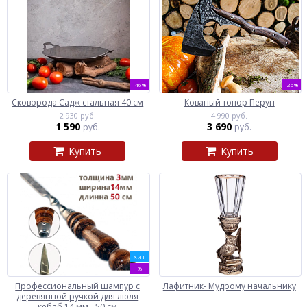
-46%
-26%
Сковорода Садж стальная 40 см
Кованый топор Перун
2 930 руб.
4 990 руб.
1 590
3 690
руб.
руб.
Купить
Купить
ХИТ
%
Профессиональный шампур с
Лафитник- Мудрому начальнику
деревянной ручкой для люля
кебаб 14 мм - 50 см