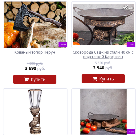
-26%
-26%
Кованый топор Перун
Сковорода Садж из стали 40 см с
подставкой Карфаген
5 320 руб.
4 990 руб.
3 940
3 690
руб.
руб.
Купить
Купить
-46%