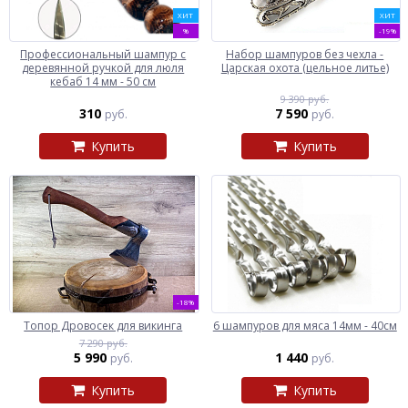
ХИТ
ХИТ
%
-19%
Профессиональный шампур с
Набор шампуров без чехла -
деревянной ручкой для люля
Царская охота (цельное литье)
кебаб 14 мм - 50 см
9 390 руб.
310
7 590
руб.
руб.
Купить
Купить
-18%
Топор Дровосек для викинга
6 шампуров для мяса 14мм - 40см
7 290 руб.
5 990
1 440
руб.
руб.
Купить
Купить