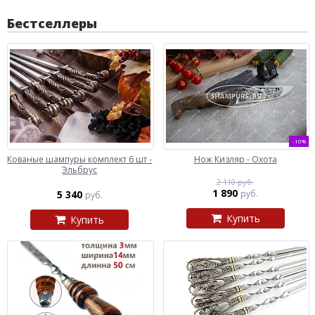
Бестселлеры
-10%
Кованые шампуры комплект 6 шт -
Нож Кизляр - Охота
Эльбрус
2 110 руб.
1 890
5 340
руб.
руб.
Купить
Купить