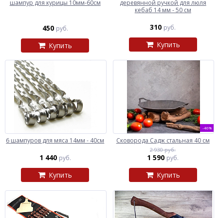
шампур для курицы 10мм-60см
деревянной ручкой для люля
кебаб 14 мм - 50 см
310
450
руб.
руб.
Купить
Купить
-46%
6 шампуров для мяса 14мм - 40см
Сковорода Садж стальная 40 см
2 930 руб.
1 440
1 590
руб.
руб.
Купить
Купить