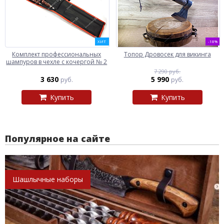
ХИТ
-18%
Комплект профессиональных
Топор Дровосек для викинга
шампуров в чехле с кочергой № 2
7 290 руб.
3 630
5 990
руб.
руб.
Купить
Купить
Популярное на сайте
Шашлычные наборы