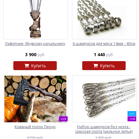
Лафитник- Мудрому начальнику
6 шампуров для мяса 14мм - 40см
3 900
1 440
руб.
руб.
Купить
Купить
ХИТ
-26%
-19%
Кованый топор Перун
Набор шампуров без чехла -
Царская охота (цельное литье)
4 990 руб.
9 390 руб.