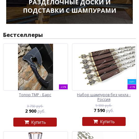
РАЗДЕЛОЧНЫЕ ДОСКИ И
ПОДСТАВКИ С ШАМПУРАМИ
Бестселлеры
ХИТ
-23%
-21%
Топор ТМР - Барс
Набор шампуров без чехла -
Россия
9 590 руб.
3 750 руб.
7 590
2 900
руб.
руб.
Купить
Купить