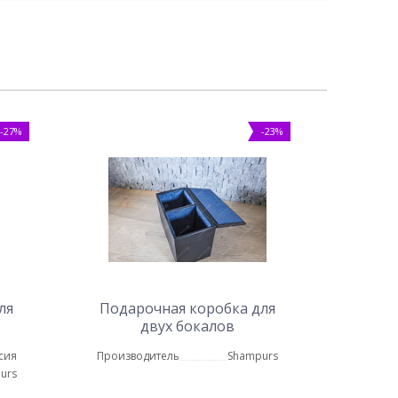
-27%
-23%
ля
Подарочная коробка для
двух бокалов
сия
Производитель
Shampurs
urs