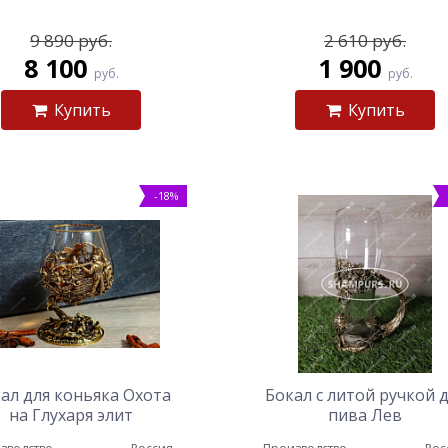
9 890 руб.
2 610 руб.
8 100
1 900
руб.
руб.
Купить
Купить
-18%
ал для коньяка Охота
Бокал с литой ручкой 
на Глухаря элит
пива Лев