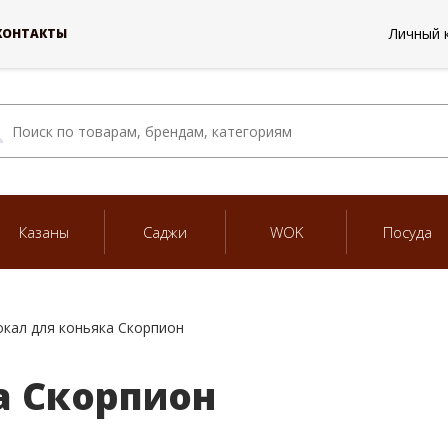
Личный 
КОНТАКТЫ
Казаны
Саджи
WOK
Посуда
окал для коньяка Скорпион
а Скорпион