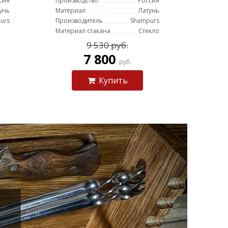
сия
Производство
Россия
унь
Материал
Латунь
urs
Производитель
Shampurs
Материал стакана
Стекло
9 530 руб.
7 800
руб.
Купить