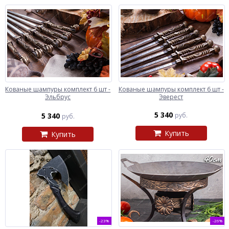
Кованые шампуры комплект 6 шт -
Кованые шампуры комплект 6 шт -
Эльбрус
Эверест
5 340
5 340
руб.
руб.
Купить
Купить
-23%
-26%