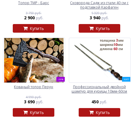
Топор ТМР - Барс
Сковорода Садж из стали 40 см с
подставкой Карфаген
3 750 руб.
5 320 руб.
2 900
3 940
руб.
руб.
Купить
Купить
-26%
ХИТ
Кованый топор Перун
Профессиональный двойной
шампур для курицы 10мм-60см
4 990 руб.
3 690
450
руб.
руб.
Купить
Купить