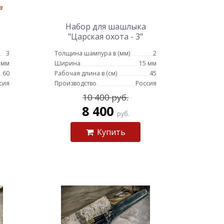
Набор для шашлыка
"Царская охота - 3"
ой
3
Толщина шампура в (мм)
2
 -
 мм
Ширина
15 мм
60
Рабочая длина в (см)
45
сия
Производство
Россия
10 400 руб.
8 400
руб.
Купить