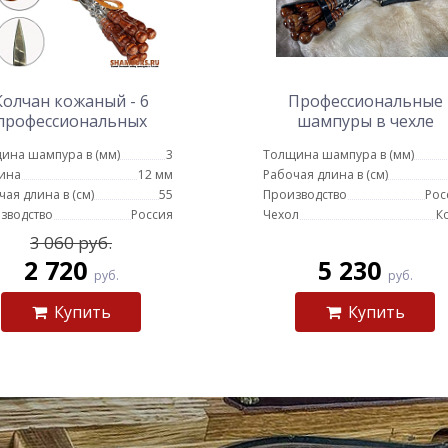
Колчан кожаный - 6
Профессиональные
профессиональных
шампуры в чехле
мпуров с деревянной
(черный)
ина шампура в (мм)
3
Толщина шампура в (мм)
чкой для мяса 12 мм -
ина
12 мм
Рабочая длина в (см)
55 см
чая длина в (см)
55
Производство
Рос
зводство
Россия
Чехол
К
3 060 руб.
2 720
5 230
руб.
руб.
Купить
Купить