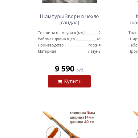
Шампуры Звери в чехле
(сандал)
ша
ру
Толщина шампура в (мм)
2
Толщ
Рабочая длина в (см)
45
Шир
Производство
Россия
Рабо
Материал
Латунь
Прои
9 590
руб.
Купить