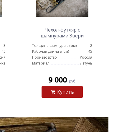
Чехол-футляр с
шампурами Звери
(черный)
3
Толщина шампура в (мм)
2
45
Рабочая длина в (см)
45
сия
Производство
Россия
ожа
Материал
Латунь
9 000
руб.
Купить