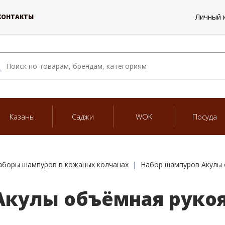
Личный 
КОНТАКТЫ
Казаны
Саджи
WOK
Посуда
аборы шампуров в кожаных колчанах
Набор шампуров Акулы 
Акулы объёмная рукоя