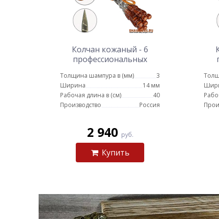
Колчан кожаный - 6
профессиональных
шампуров с деревянной
ша
Толщина шампура в (мм)
3
Толщ
ручкой для люля - кебаб
ру
Ширина
14 мм
Шир
14 мм - 40 см
Рабочая длина в (см)
40
Рабо
Производство
Россия
Прои
2 940
руб.
Купить