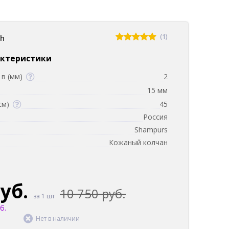
(1)
sh
актеристики
в (мм)
2
15 мм
см)
45
Россия
Shampurs
Кожаный колчан
руб.
10 750 руб.
за 1 шт
б.
Нет в наличии