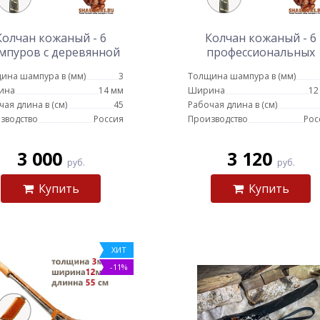
Колчан кожаный - 6
Колчан кожаный - 6
мпуров с деревянной
профессиональных
чкой для люля - кебаб
шампуров с деревянн
ина шампура в (мм)
3
Толщина шампура в (мм)
14 мм - 45 см
ручкой для мяса 12 мм
ина
14 мм
Ширина
12
60 см
чая длина в (см)
45
Рабочая длина в (см)
зводство
Россия
Производство
Рос
3 000
3 120
руб.
руб.
Купить
Купить
ХИТ
-11%