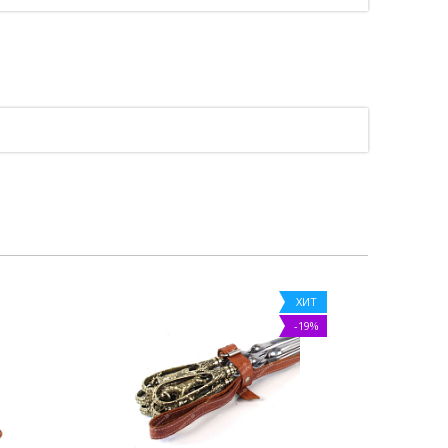
ХИТ
-19%