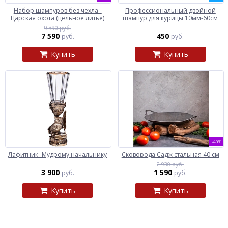
Набор шампуров без чехла -
Профессиональный двойной
Царская охота (цельное литье)
шампур для курицы 10мм-60см
9 390 руб.
7 590
450
руб.
руб.
Купить
Купить
-46%
Лафитник- Мудрому начальнику
Сковорода Садж стальная 40 см
2 930 руб.
3 900
1 590
руб.
руб.
Купить
Купить