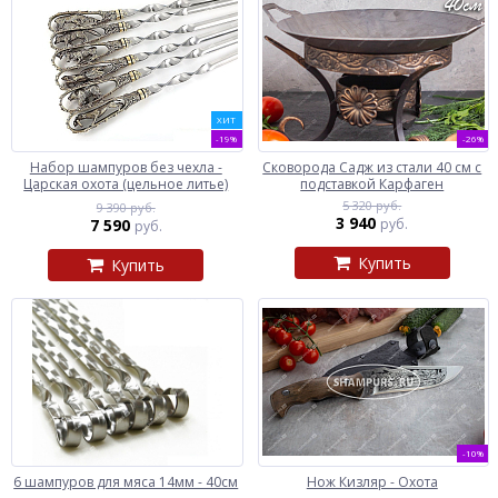
ХИТ
-19%
-26%
Набор шампуров без чехла -
Сковорода Садж из стали 40 см с
Царская охота (цельное литье)
подставкой Карфаген
5 320 руб.
9 390 руб.
3 940
7 590
руб.
руб.
Купить
Купить
-10%
6 шампуров для мяса 14мм - 40см
Нож Кизляр - Охота