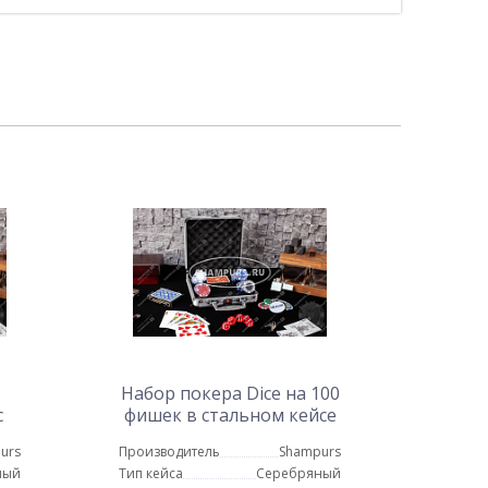
Набор покера Dice на 100
с
фишек в стальном кейсе
ом
с пластиковыми картами
urs
Производитель
Shampurs
и
ный
Тип кейса
Серебряный