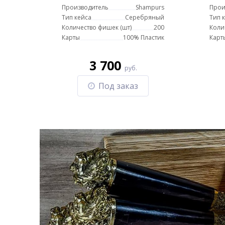
с пластиковыми картами
с п
Производитель
Shampurs
Прои
Тип кейса
Серебряный
Тип 
Количество фишек (шт)
200
Коли
Карты
100% Пластик
Карт
3 700
руб.
Под заказ