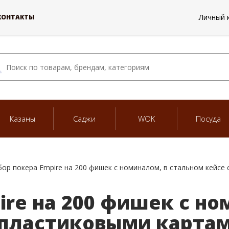
Личный 
КОНТАКТЫ
Казаны
Саджи
WOK
Посуда
ор покера Empire на 200 фишек с номиналом, в стальном кейсе
ire на 200 фишек с но
 пластиковыми карта