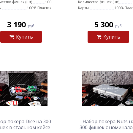
чество фишек (шт)
100
Количество фишек (шт)
ы
100% Пластик
Карты
100% Плас
3 190
5 300
руб.
руб.
Купить
Купить
ор покера Dice на 300
Набор покера Nuts н
шек в стальном кейсе
300 фишек с номинало