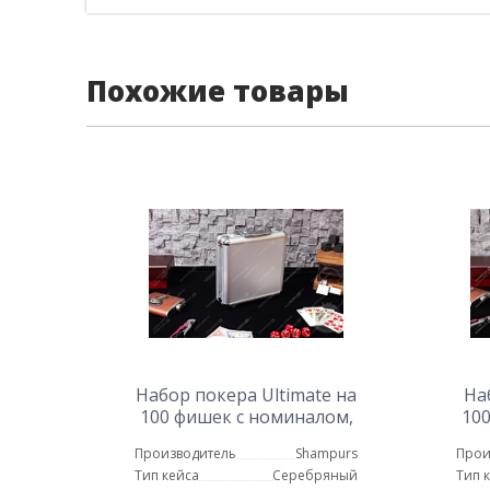
Похожие товары
Набор покера Ultimate на
На
100 фишек с номиналом,
10
в стальном кейсе с
Производитель
Shampurs
Прои
пластиковыми картами
пл
Тип кейса
Серебряный
Тип 