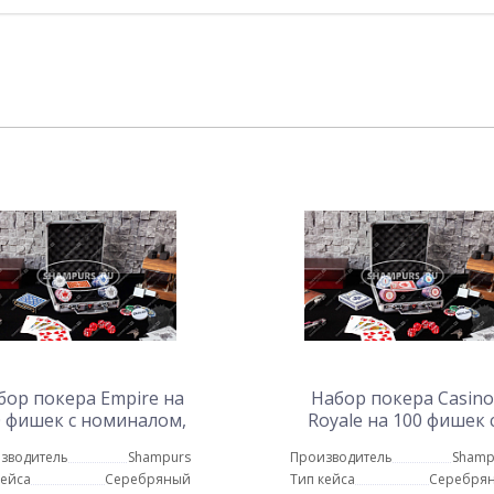
бор покера Empire на
Набор покера Casino
0 фишек с номиналом,
Royale на 100 фишек 
в стальном кейсе с
номиналом, в стальн
зводитель
Shampurs
Производитель
Shamp
астиковыми картами
кейсе с пластиковым
кейса
Серебряный
Тип кейса
Серебря
картами