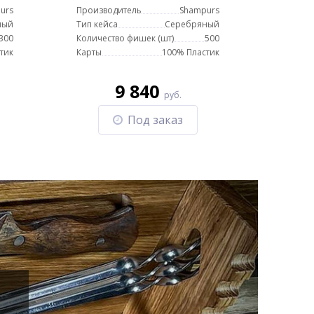
в стальном кейсе с
urs
Производитель
Shampurs
ми
пластиковыми картами
ный
Тип кейса
Серебряный
300
Количество фишек (шт)
500
тик
Карты
100% Пластик
9 840
руб.
Под заказ