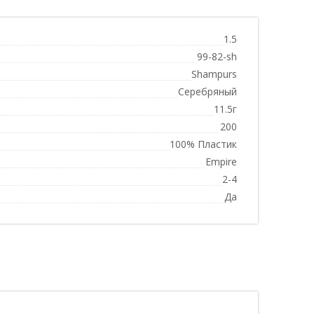
1.5
99-82-sh
Shampurs
Серебряный
11.5г
200
100% Пластик
Empire
2-4
Да