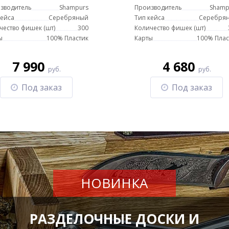
ластиковыми картами
в стальном кейсе с
зводитель
Shampurs
Производитель
Shamp
пластиковыми карта
кейса
Серебряный
Тип кейса
Серебря
чество фишек (шт)
300
Количество фишек (шт)
ы
100% Пластик
Карты
100% Плас
7 990
4 680
руб.
руб.
Под заказ
Под заказ
НОВИНКА
РАЗДЕЛОЧНЫЕ ДОСКИ И