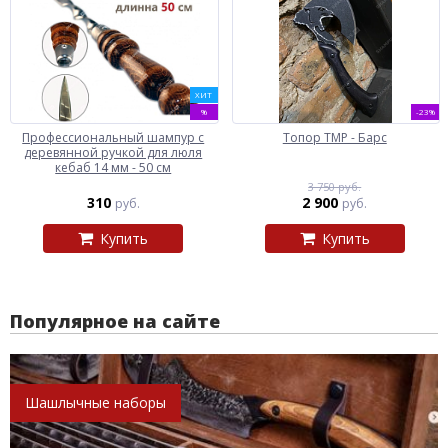
ХИТ
%
-23%
Профессиональный шампур с
Топор ТМР - Барс
деревянной ручкой для люля
кебаб 14 мм - 50 см
3 750 руб.
310
2 900
руб.
руб.
Купить
Купить
Популярное на сайте
Шашлычные наборы