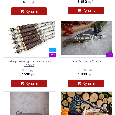
3 630
450
руб.
руб.
Купить
Купить
ХИТ
-21%
-10%
Набор шампуров без чехла -
Нож Кизляр - Охота
Россия
9 590 руб.
2 110 руб.
7 590
1 890
руб.
руб.
Купить
Купить