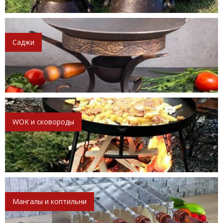
Саджи
WOK и сковороды
Мангалы и коптильни