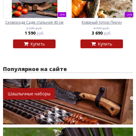
-46%
-26%
Сковорода Садж стальная 40 см
Кованый топор Перун
2 930 руб.
4 990 руб.
1 590
3 690
руб.
руб.
Купить
Купить
Популярное на сайте
Шашлычные наборы