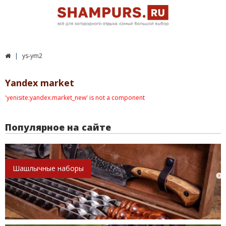
ys-ym2
Yandex market
'yenisite:yandex.market_new' is not a component
Популярное на сайте
Шашлычные наборы