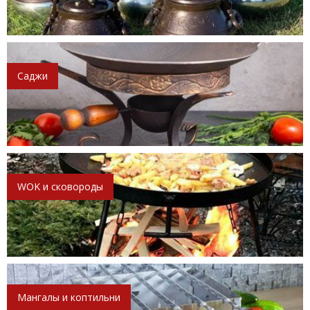
Саджи
WOK и сковороды
Мангалы и коптильни