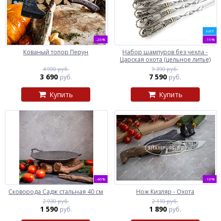
ХИТ
-26%
-19%
Кованый топор Перун
Набор шампуров без чехла -
Царская охота (цельное литье)
4 990 руб.
9 390 руб.
3 690
7 590
руб.
руб.
Купить
Купить
-46%
-10%
Сковорода Садж стальная 40 см
Нож Кизляр - Охота
2 930 руб.
2 110 руб.
1 590
1 890
руб.
руб.