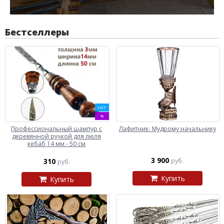
Бестселлеры
ХИТ
%
Профессиональный шампур с
Лафитник- Мудрому начальнику
деревянной ручкой для люля
кебаб 14 мм - 50 см
3 900
310
руб.
руб.
Купить
Купить