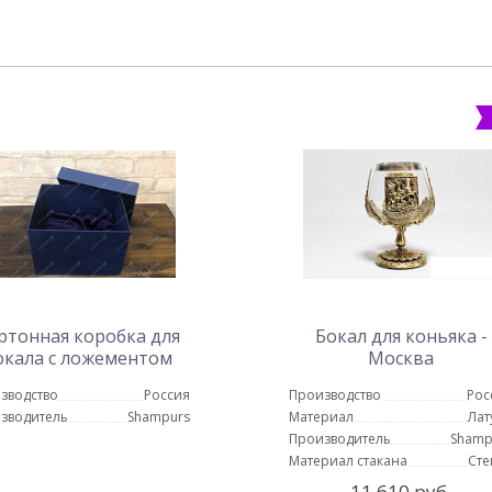
ртонная коробка для
Бокал для коньяка -
окала с ложементом
Москва
зводство
Россия
Производство
Рос
зводитель
Shampurs
Материал
Лат
Производитель
Shamp
Материал стакана
Сте
11 610 руб.