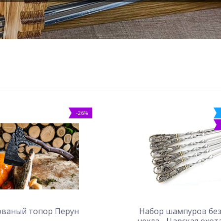
-26%
ованый топор Перун
Набор шампуров бе