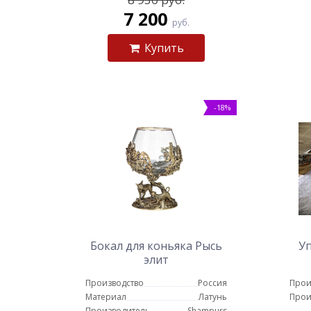
7 200
руб.
Купить
-18%
Бокал для коньяка Рысь
Уп
элит
Производство
Россия
Прои
Материал
Латунь
Прои
Производитель
Shampurs