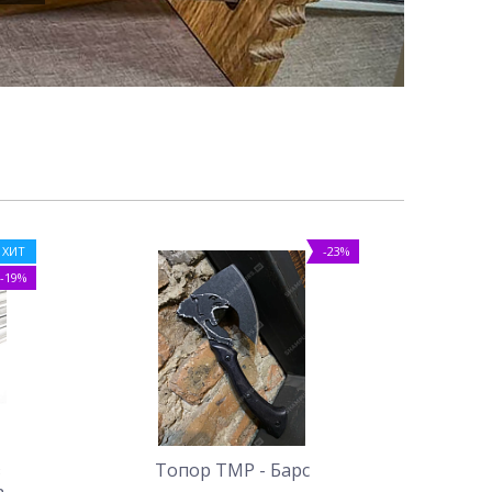
ХИТ
-23%
-19%
з
Топор ТМР - Барс