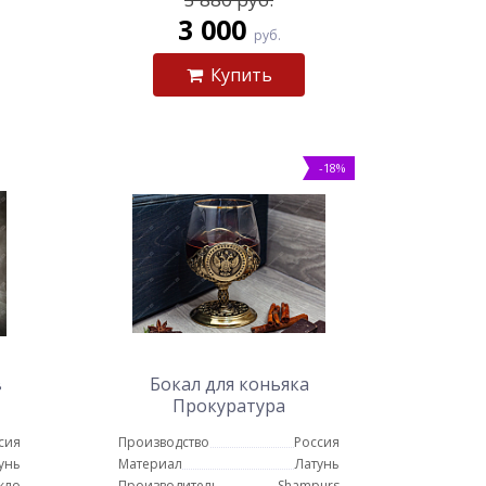
3 000
руб.
Купить
-18%
в
Бокал для коньяка
Прокуратура
сия
Производство
Россия
унь
Материал
Латунь
кло
Производитель
Shampurs