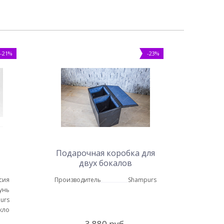
-21%
-23%
Подарочная коробка для
двух бокалов
сия
Производитель
Shampurs
унь
urs
кло
3 880 руб.