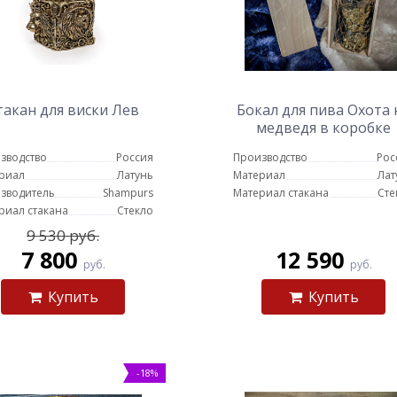
такан для виски Лев
Бокал для пива Охота 
медведя в коробке
зводство
Россия
Производство
Рос
риал
Латунь
Материал
Лат
зводитель
Shampurs
Материал стакана
Сте
риал стакана
Стекло
9 530 руб.
7 800
12 590
руб.
руб.
Купить
Купить
-18%