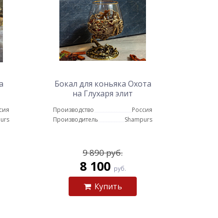
а
Бокал для коньяка Охота
на Глухаря элит
сия
Производство
Россия
urs
Производитель
Shampurs
9 890 руб.
8 100
руб.
Купить