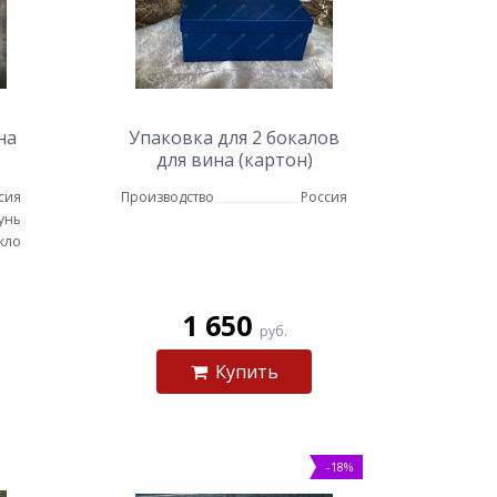
на
Упаковка для 2 бокалов
для вина (картон)
сия
Производство
Россия
унь
кло
1 650
руб.
Купить
-18%