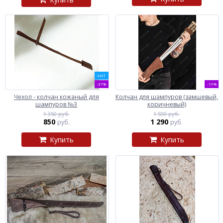
ХИТ
-37%
-19%
Чехол - колчан кожаный для
Колчан для шампуров (замшевый,
шампуров №3
коричневый)
1 350 руб.
1 590 руб.
850
1 290
руб.
руб.
Купить
Купить