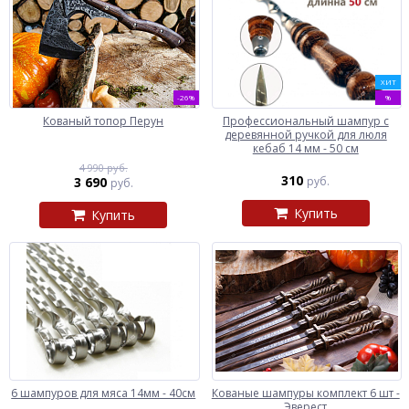
ХИТ
-26%
%
Кованый топор Перун
Профессиональный шампур с
деревянной ручкой для люля
кебаб 14 мм - 50 см
4 990 руб.
310
3 690
руб.
руб.
Купить
Купить
6 шампуров для мяса 14мм - 40см
Кованые шампуры комплект 6 шт -
Эверест