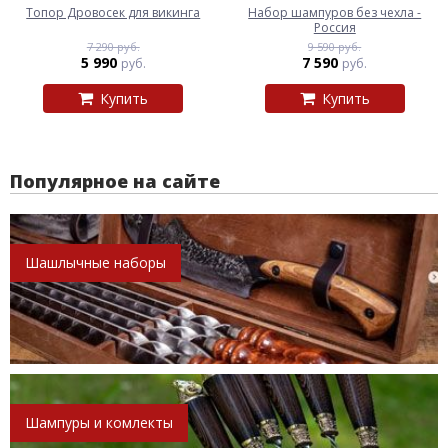
Топор Дровосек для викинга
Набор шампуров без чехла -
Россия
7 290 руб.
9 590 руб.
5 990
7 590
руб.
руб.
Купить
Купить
Популярное на сайте
Шашлычные наборы
Шампуры и комлекты