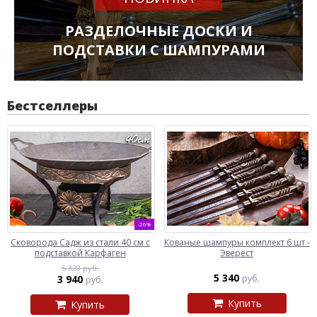
РАЗДЕЛОЧНЫЕ ДОСКИ И
ПОДСТАВКИ С ШАМПУРАМИ
Бестселлеры
-26%
Сковорода Садж из стали 40 см с
Кованые шампуры комплект 6 шт -
подставкой Карфаген
Эверест
5 320 руб.
5 340
3 940
руб.
руб.
Купить
Купить