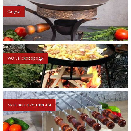
Саджи
WOK и сковороды
Мангалы и коптильни