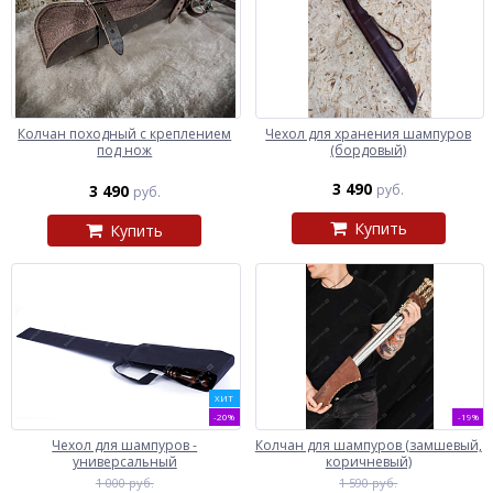
Колчан походный с креплением
Чехол для хранения шампуров
под нож
(бордовый)
3 490
3 490
руб.
руб.
Купить
Купить
ХИТ
-20%
-19%
Чехол для шампуров -
Колчан для шампуров (замшевый,
универсальный
коричневый)
1 000 руб.
1 590 руб.