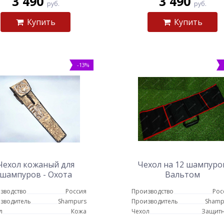
3 490
3 490
руб.
руб.
Купить
Купить
-13%
Чехол кожаный для
Чехол на 12 шампуро
шампуров - Охота
Вальтом
зводство
Россия
Производство
Рос
зводитель
Shampurs
Производитель
Shamp
л
Кожа
Чехол
Защит