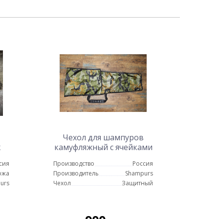
Чехол для шампуров
ж
камуфляжный с ячейками
под аксессуары
сия
Производство
Россия
ожа
Производитель
Shampurs
urs
Чехол
Защитный