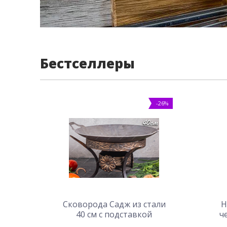
Бестселлеры
-26%
Сковорода Садж из стали
Н
40 см с подставкой
ч
Карфаген