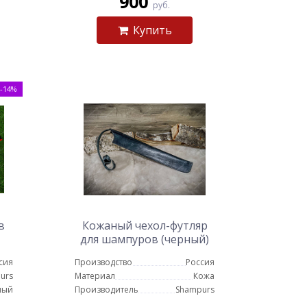
900
руб.
Купить
-14%
в
Кожаный чехол-футляр
для шампуров (черный)
сия
Производство
Россия
urs
Материал
Кожа
ный
Производитель
Shampurs