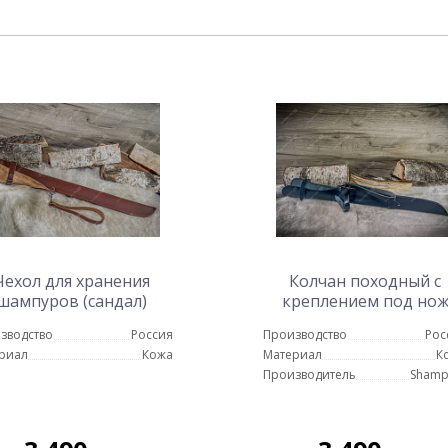
Чехол для хранения
Колчан походный с
шампуров (сандал)
креплением под но
(черный)
зводство
Россия
Производство
Рос
риал
Кожа
Материал
К
Производитель
Shamp