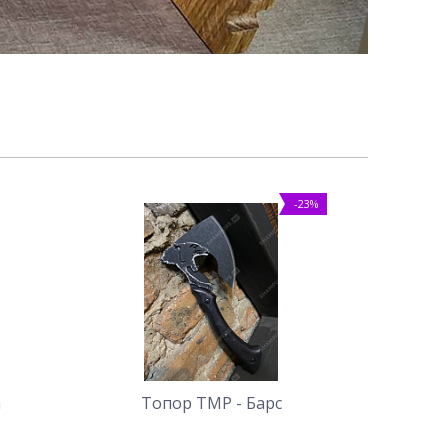
-23%
а
Топор ТМР - Барс