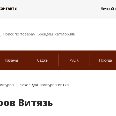
Личный 
КОНТАКТЫ
Казаны
Саджи
WOK
Посуда
ампуров
Чехол для шампуров Витязь
ов Витязь