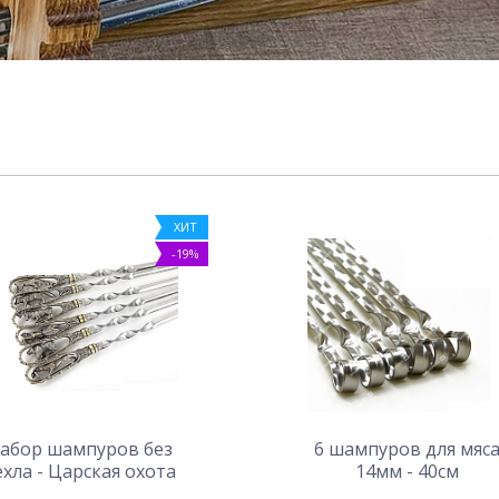
ХИТ
-19%
абор шампуров без
6 шампуров для мяс
ехла - Царская охота
14мм - 40см
(цельное литье)