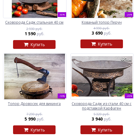
-46%
-26%
Сковорода Садж стальная 40 см
Кованый топор Перун
4 990 руб.
2 930 руб.
3 690
1 590
руб.
руб.
Купить
Купить
-18%
-26%
Топор Дровосек для викинга
Сковорода Садж из стали 40 см с
подставкой Карфаген
7 290 руб.
5 320 руб.
5 990
3 940
руб.
руб.
Купить
Купить