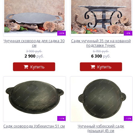
-26%
-6%
Чугунная сковорода для саджа 30
Садж чугунный 35 см на кованой
см
подставке Тунис
3 900 руб.
6 700 руб.
2 900
6 300
руб.
руб.
Купить
Купить
-11%
-13%
Садж сковорода Узбекистан 51 см
Чугунный узбекский садж
(крышка) 45 см