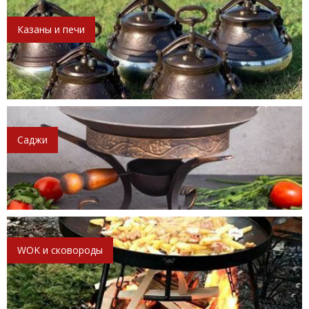
Казаны и печи
Саджи
WOK и сковороды