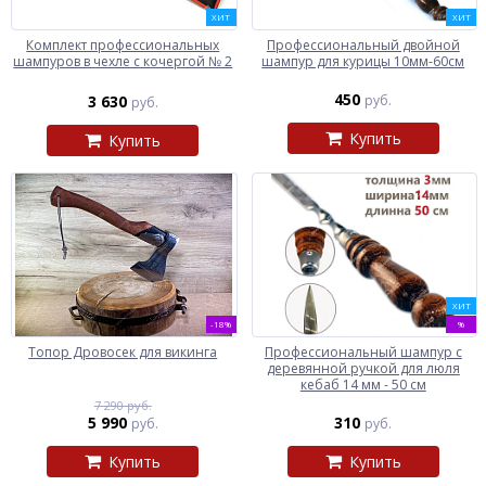
ХИТ
ХИТ
Комплект профессиональных
Профессиональный двойной
шампуров в чехле с кочергой № 2
шампур для курицы 10мм-60см
450
3 630
руб.
руб.
Купить
Купить
ХИТ
-18%
%
Топор Дровосек для викинга
Профессиональный шампур с
деревянной ручкой для люля
кебаб 14 мм - 50 см
7 290 руб.
5 990
310
руб.
руб.
Купить
Купить