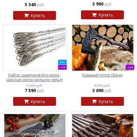
3 900
5 340
руб.
руб.
Купить
Купить
ХИТ
-19%
-26%
Набор шампуров без чехла -
Кованый топор Перун
Царская охота (цельное литье)
9 390 руб.
4 990 руб.
7 590
3 690
руб.
руб.
Купить
Купить