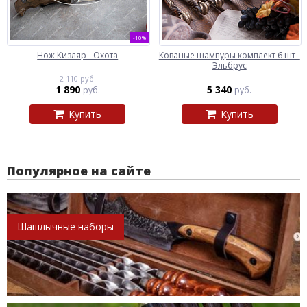
-10%
Нож Кизляр - Охота
Кованые шампуры комплект 6 шт -
Эльбрус
2 110 руб.
1 890
5 340
руб.
руб.
Купить
Купить
Популярное на сайте
Шашлычные наборы