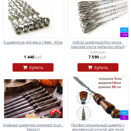
ХИТ
-19%
6 шампуров для мяса 14мм - 40см
Набор шампуров без чехла -
Царская охота (цельное литье)
9 390 руб.
1 440
7 590
руб.
руб.
Купить
Купить
ХИТ
%
Кованые шампуры комплект 6 шт -
Профессиональный шампур с
Эверест
деревянной ручкой для люля