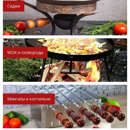
Саджи
WOK и сковороды
Мангалы и коптильни