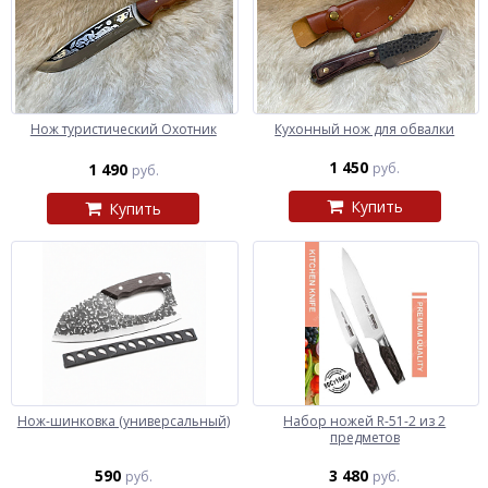
Нож туристический Охотник
Кухонный нож для обвалки
1 450
1 490
руб.
руб.
Купить
Купить
Нож-шинковка (универсальный)
Набор ножей R-51-2 из 2
предметов
590
3 480
руб.
руб.