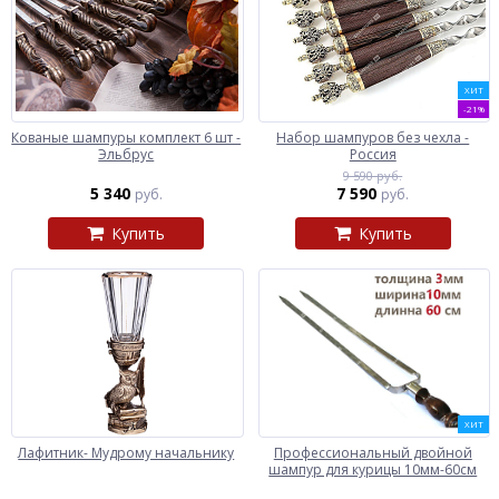
ХИТ
-21%
Кованые шампуры комплект 6 шт -
Набор шампуров без чехла -
Эльбрус
Россия
9 590 руб.
5 340
7 590
руб.
руб.
Купить
Купить
ХИТ
Лафитник- Мудрому начальнику
Профессиональный двойной
шампур для курицы 10мм-60см