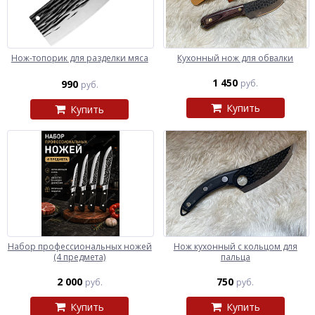
Нож-топорик для разделки мяса
Кухонный нож для обвалки
1 450
990
руб.
руб.
Купить
Купить
Набор профессиональных ножей
Нож кухонный с кольцом для
(4 предмета)
пальца
2 000
750
руб.
руб.
Купить
Купить