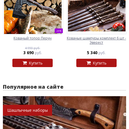
-26%
Кованый топор Перун
Кованые шампуры комплект 6 шт -
Эверест
4 990 руб.
3 690
5 340
руб.
руб.
Купить
Купить
Популярное на сайте
Шашлычные наборы