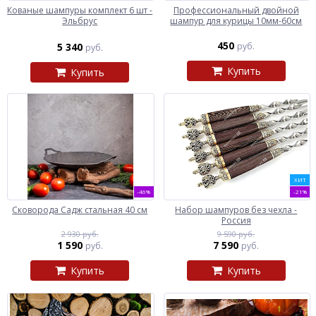
Кованые шампуры комплект 6 шт -
Профессиональный двойной
Эльбрус
шампур для курицы 10мм-60см
450
5 340
руб.
руб.
Купить
Купить
ХИТ
-46%
-21%
Сковорода Садж стальная 40 см
Набор шампуров без чехла -
Россия
2 930 руб.
9 590 руб.
1 590
7 590
руб.
руб.
Купить
Купить