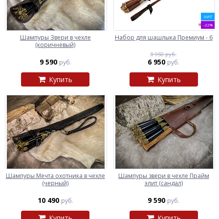
ХИТ
-22%
Шампуры Звери в чехле
Набор для шашлыка Премиум - 6
(коричневый)
8 950 руб.
9 590
6 950
руб.
руб.
Купить
Купить
Шампуры Мечта охотника в чехле
Шампуры звери в чехле Прайм
(черный)
элит (сандал)
10 490
9 590
руб.
руб.
Купить
Купить