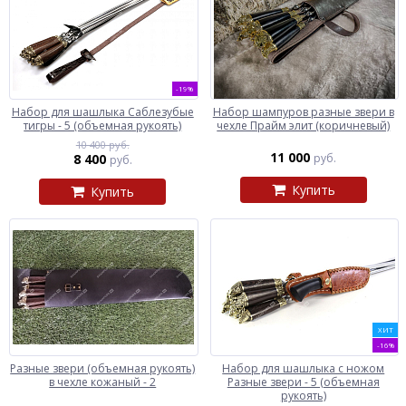
-19%
Набор для шашлыка Саблезубые
Набор шампуров разные звери в
тигры - 5 (объемная рукоять)
чехле Прайм элит (коричневый)
10 400 руб.
11 000
8 400
руб.
руб.
Купить
Купить
ХИТ
-16%
Разные звери (объемная рукоять)
Набор для шашлыка c ножом
в чехле кожаный - 2
Разные звери - 5 (объемная
рукоять)