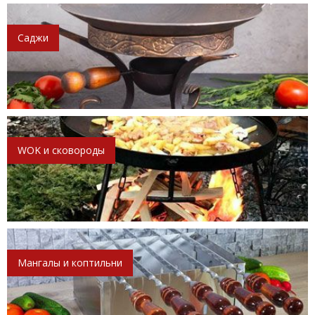
Саджи
WOK и сковороды
Мангалы и коптильни