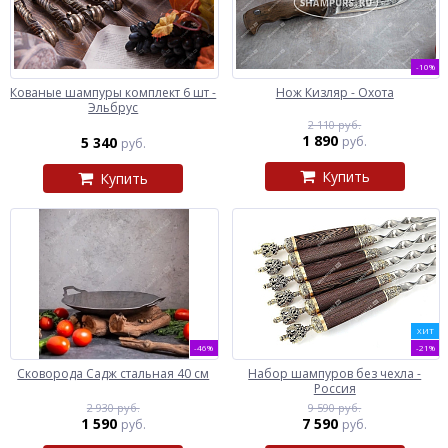
-10%
Кованые шампуры комплект 6 шт -
Нож Кизляр - Охота
Эльбрус
2 110 руб.
1 890
5 340
руб.
руб.
Купить
Купить
ХИТ
-46%
-21%
Сковорода Садж стальная 40 см
Набор шампуров без чехла -
Россия
2 930 руб.
9 590 руб.
1 590
7 590
руб.
руб.