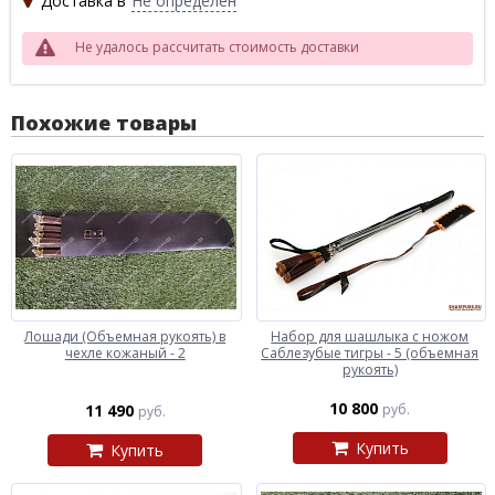
Доставка в
Не определен
Не удалось рассчитать стоимость доставки
Похожие товары
Лошади (Объемная рукоять) в
Набор для шашлыка c ножом
чехле кожаный - 2
Саблезубые тигры - 5 (объемная
рукоять)
10 800
11 490
руб.
руб.
Купить
Купить