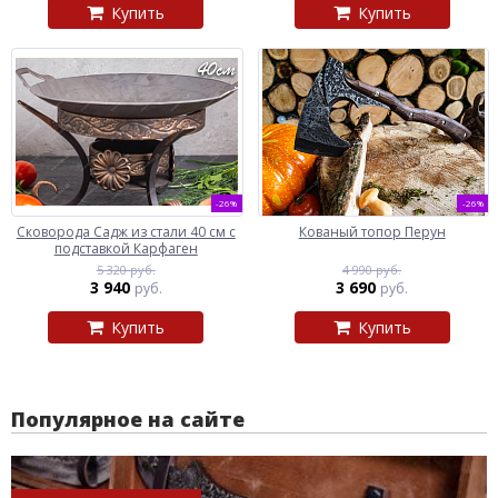
Купить
Купить
-26%
-26%
Сковорода Садж из стали 40 см с
Кованый топор Перун
подставкой Карфаген
5 320 руб.
4 990 руб.
3 940
3 690
руб.
руб.
Купить
Купить
Популярное на сайте