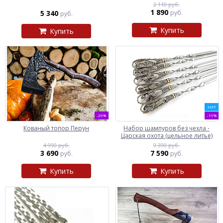
2 110 руб.
1 890
5 340
руб.
руб.
Купить
Купить
ХИТ
-26%
-19%
Кованый топор Перун
Набор шампуров без чехла -
Царская охота (цельное литье)
4 990 руб.
9 390 руб.
3 690
7 590
руб.
руб.
Купить
Купить