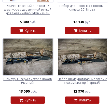
Колчан кожаный c ножом - 6
Набор для шашлыка c ножом -
шампуров с деревянной ручкой
символ 2018 года
для люля - кебаб 14мм - 45 см
5 300
12 130
руб.
руб.
Купить
Купить
Шампуры Звери в чехле с ножом
Набор шампуров разные звери с
(черный)
ножом Кизляр (черный)
13 590
12 970
руб.
руб.
Купить
Купить