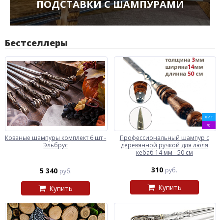
ПОДСТАВКИ С ШАМПУРАМИ
Бестселлеры
ХИТ
%
Кованые шампуры комплект 6 шт -
Профессиональный шампур с
Эльбрус
деревянной ручкой для люля
кебаб 14 мм - 50 см
310
5 340
руб.
руб.
Купить
Купить