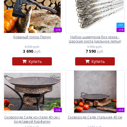
ХИТ
-26%
-19%
Кованый топор Перун
Набор шампуров без чехла -
Царская охота (цельное литье)
4 990 руб.
9 390 руб.
3 690
7 590
руб.
руб.
Купить
Купить
-26%
-46%
Сковорода Садж из стали 40 см с
Сковорода Садж стальная 40 см
подставкой Карфаген
5 320 руб.
2 930 руб.