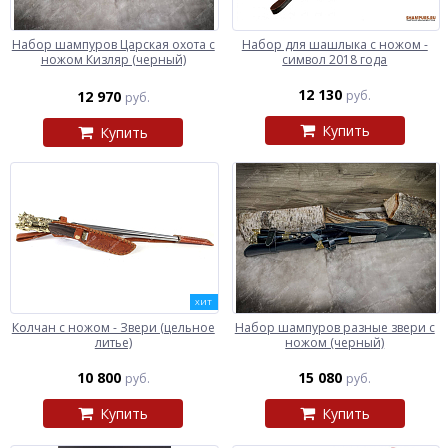
Набор шампуров Царская охота с
Набор для шашлыка c ножом -
ножом Кизляр (черный)
символ 2018 года
12 130
12 970
руб.
руб.
Купить
Купить
ХИТ
Колчан c ножом - Звери (цельное
Набор шампуров разные звери с
литье)
ножом (черный)
10 800
15 080
руб.
руб.
Купить
Купить