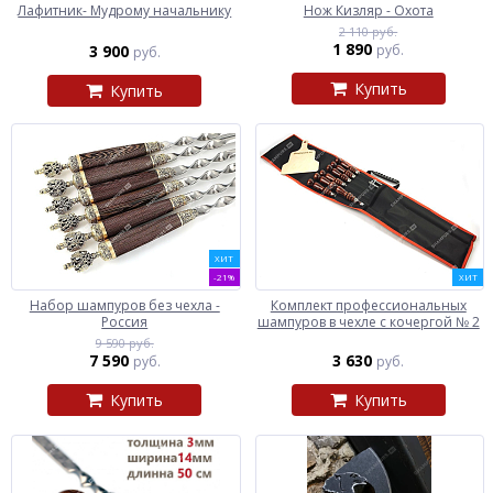
Лафитник- Мудрому начальнику
Нож Кизляр - Охота
2 110 руб.
1 890
3 900
руб.
руб.
Купить
Купить
ХИТ
-21%
ХИТ
Набор шампуров без чехла -
Комплект профессиональных
Россия
шампуров в чехле с кочергой № 2
9 590 руб.
7 590
3 630
руб.
руб.
Купить
Купить