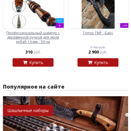
ХИТ
%
-23%
Профессиональный шампур с
Топор ТМР - Барс
деревянной ручкой для люля
кебаб 14 мм - 50 см
3 750 руб.
310
2 900
руб.
руб.
Купить
Купить
Популярное на сайте
Шашлычные наборы