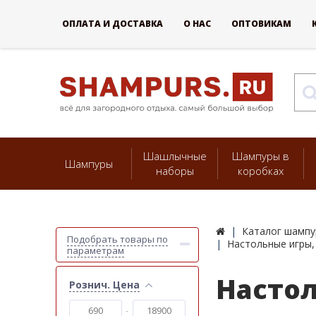
ОПЛАТА И ДОСТАВКА
О НАС
ОПТОВИКАМ
Шашлычные
Шампуры в
Шампуры
наборы
коробках
Каталог шампу
Подобрать товары по
Настольные игры,
параметрам
Настол
Рознич. Цена