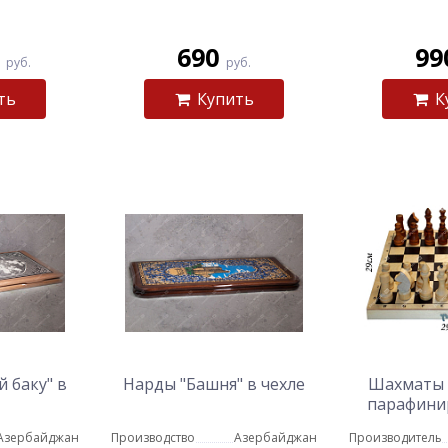
0
690
99
руб.
руб.
ть
Купить
К
 баку" в
Нарды "Башня" в чехле
Шахматы 
парафини
до
Азербайджан
Производство
Азербайджан
Производитель