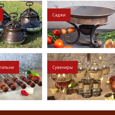
Саджи
тильни
Сувениры