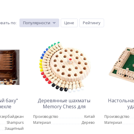
вать по
:
Популярности
Цене
Рейтингу
й баку"
Деревянные шахматы
Настольная
чехле
Memory Chess для
уд
тренировки памяти
Азербайджан
Производство
Китай
Производство
Shampurs
Материал
Дерево
Материал
Защитный