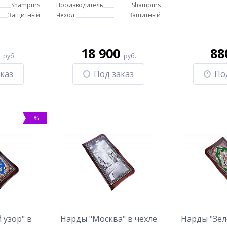
Shampurs
Производитель
Shampurs
Защитный
Чехол
Защитный
0
18 900
88
ХИТ
%
-16%
руб.
руб.
-19%
каз
Под заказ
По
%
-
Чехол для шампуров
Обложка под планшет
кожаный - 2
3 900
5 110
руб.
руб.
6 110 руб.
 узор" в
Нарды "Москва" в чехле
Нарды "Зел