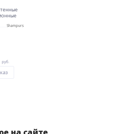
стенные
ионные
Shampurs
0
руб.
каз
ое на сайте