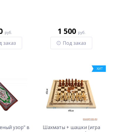
0
1 500
руб.
руб.
д заказ
Под заказ
ХИТ
еный узор" в
Шахматы + шашки (игра