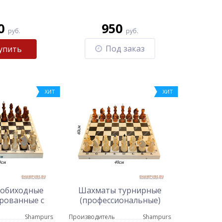
0
950
руб.
руб.
Под заказ
упить
ХИТ
ХИТ
обиходные
Шахматы турнирные
рованные с
(профессиональные)
ской
Shampurs
Производитель
Shampurs