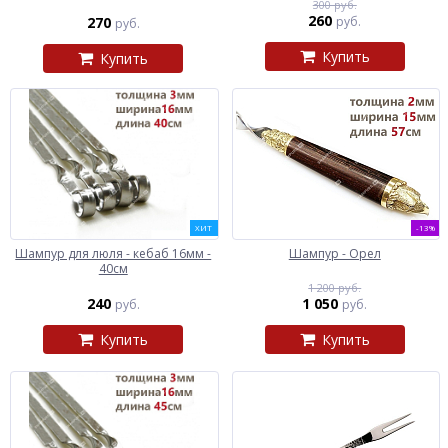
300 руб.
260
270
руб.
руб.
Купить
Купить
ХИТ
-13%
Шампур для люля - кебаб 16мм -
Шампур - Орел
40см
1 200 руб.
240
1 050
руб.
руб.
Купить
Купить