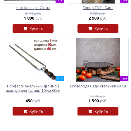
-10%
-23%
Нож Кизляр - Охота
Топор ТМР - Барс
2 110 руб.
3 750 руб.
1 890
2 900
руб.
руб.
Купить
Купить
ХИТ
-46%
Профессиональный двойной
Сковорода Садж стальная 40 см
шампур для курицы 10мм-60см
2 930 руб.
450
1 590
руб.
руб.
Купить
Купить