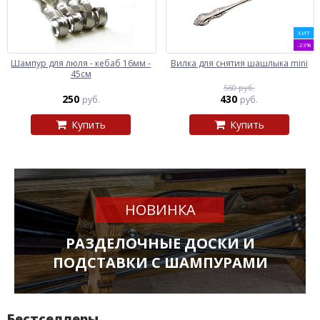
ХИТ
-23%
Шампур для люля - кебаб 16мм -
Вилка для снятия шашлыка mini
45см
560 руб.
250
430
руб.
руб.
Купить
Купить
НОВИНКА
РАЗДЕЛОЧНЫЕ ДОСКИ И
ПОДСТАВКИ С ШАМПУРАМИ
Бестселлеры