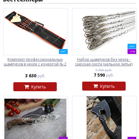
ХИТ
ХИТ
-19%
Комплект профессиональных
Набор шампуров без чехла -
шампуров в чехле с кочергой № 2
Царская охота (цельное литье)
9 390 руб.
7 590
3 630
руб.
руб.
Купить
Купить