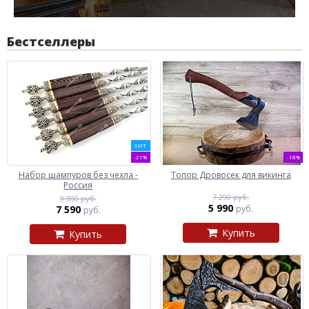
Бестселлеры
ХИТ
-21%
-18%
Набор шампуров без чехла -
Топор Дровосек для викинга
Россия
7 290 руб.
9 590 руб.
5 990
7 590
руб.
руб.
Купить
Купить