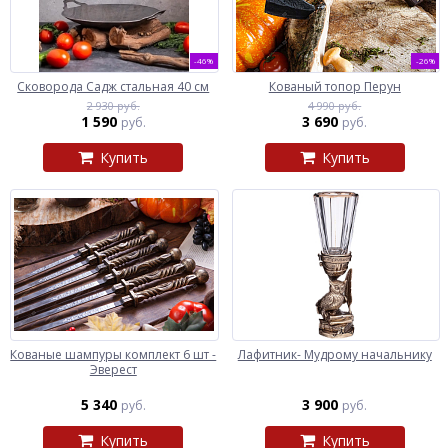
-46%
-26%
Сковорода Садж стальная 40 см
Кованый топор Перун
2 930 руб.
4 990 руб.
1 590
3 690
руб.
руб.
Купить
Купить
Кованые шампуры комплект 6 шт -
Лафитник- Мудрому начальнику
Эверест
5 340
3 900
руб.
руб.
Купить
Купить