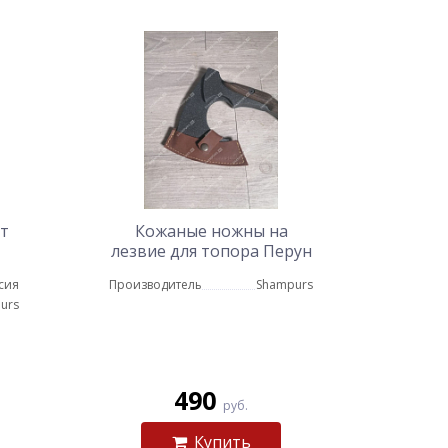
от
Кожаные ножны на
лезвие для топора Перун
сия
Производитель
Shampurs
urs
490
руб.
Купить