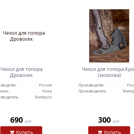
Чехол для топора
Чехол для топора Кр
Дровосек
(экокожа)
зводство
Россия
Производство
Рос
риал
Кожа
Производитель
Shamp
зводитель
Shampurs
690
300
руб.
руб.
Купить
Купить