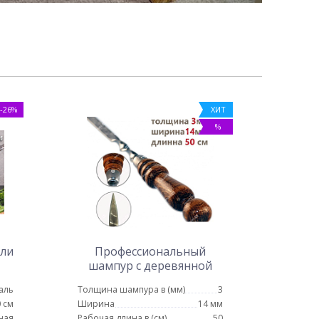
-26%
ХИТ
%
али
Профессиональный
шампур с деревянной
ручкой для люля кебаб 14
аль
Толщина шампура в (мм)
3
мм - 50 см
 см
Ширина
14 мм
ная
Рабочая длина в (см)
50