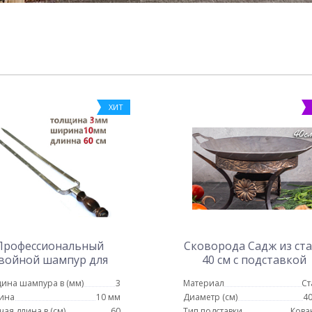
ХИТ
Профессиональный
Сковорода Садж из ст
войной шампур для
40 см с подставкой
курицы 10мм-60см
Карфаген
ина шампура в (мм)
3
Материал
Ст
ина
10 мм
Диаметр (см)
40
чая длина в (см)
60
Тип подставки
Кова