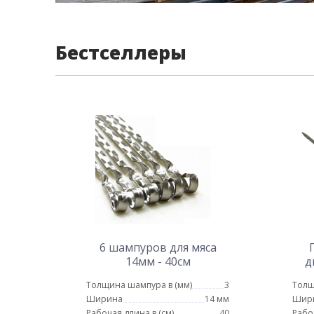
Бестселлеры
6 шампуров для мяса
14мм - 40см
д
Толщина шампура в (мм)
3
Толщ
Ширина
14 мм
Шир
Рабочая длина в (см)
40
Рабо