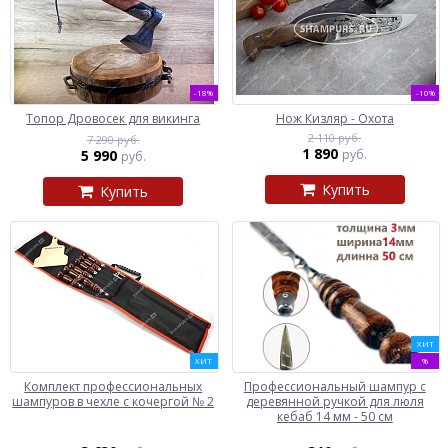
-18%
-10%
Топор Дровосек для викинга
Нож Кизляр - Охота
2 110 руб.
7 290 руб.
1 890
5 990
руб.
руб.
Купить
Купить
ХИТ
ХИТ
%
Комплект профессиональных
Профессиональный шампур с
шампуров в чехле с кочергой № 2
деревянной ручкой для люля
кебаб 14 мм - 50 см