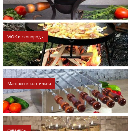
WOK и сковороды
Мангалы и коптильни
Сувениры