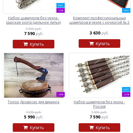
ХИТ
-19%
ХИТ
Набор шампуров без чехла -
Комплект профессиональных
Царская охота (цельное литье)
шампуров в чехле с кочергой № 2
9 390 руб.
3 630
7 590
руб.
руб.
Купить
Купить
ХИТ
-18%
-21%
Топор Дровосек для викинга
Набор шампуров без чехла -
Россия
7 290 руб.
9 590 руб.
5 990
7 590
руб.
руб.
Купить
Купить