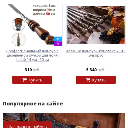
ХИТ
%
Профессиональный шампур с
Кованые шампуры комплект 6 шт -
деревянной ручкой для люля
Эльбрус
кебаб 14 мм - 50 см
310
5 340
руб.
руб.
Купить
Купить
Популярное на сайте
Шашлычные наборы