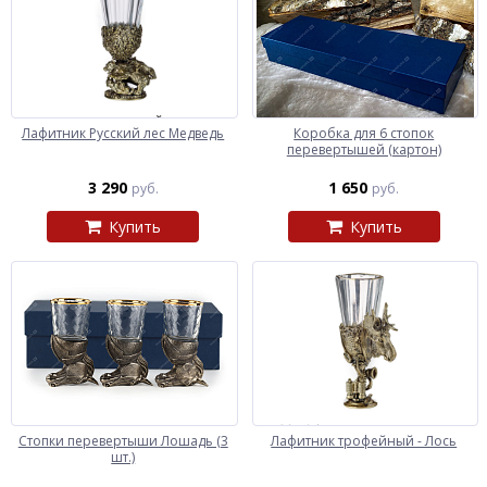
Лафитник Русский лес Медведь
Коробка для 6 стопок
перевертышей (картон)
3 290
1 650
руб.
руб.
Купить
Купить
Стопки перевертыши Лошадь (3
Лафитник трофейный - Лось
шт.)